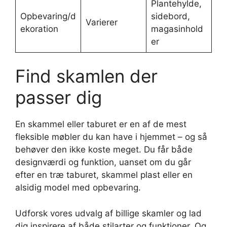
Plantehylde,
Opbevaring/d
sidebord,
Varierer
ekoration
magasinhold
er
Find skamlen der
passer dig
En skammel eller taburet er en af de mest
fleksible møbler du kan have i hjemmet – og så
behøver den ikke koste meget. Du får både
designværdi og funktion, uanset om du går
efter en træ taburet, skammel plast eller en
alsidig model med opbevaring.
Udforsk vores udvalg af billige skamler og lad
dig inspirere af både stilarter og funktioner. Og