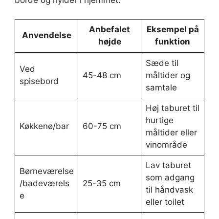
borde og hylder i hjemmet.
Anbefalet
Eksempel på
Anvendelse
højde
funktion
Sæde til
Ved
45-48 cm
måltider og
spisebord
samtale
Høj taburet til
hurtige
Køkkenø/bar
60-75 cm
måltider eller
vinområde
Lav taburet
Børneværelse
som adgang
/badeværels
25-35 cm
til håndvask
e
eller toilet