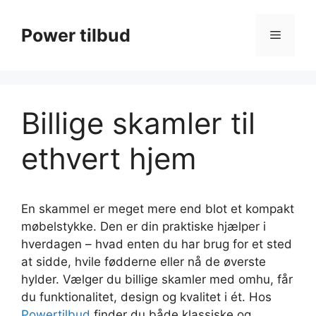
Hop
til
Power tilbud
Menu
indhold
Billige skamler til
ethvert hjem
En skammel er meget mere end blot et kompakt
møbelstykke. Den er din praktiske hjælper i
hverdagen – hvad enten du har brug for et sted
at sidde, hvile fødderne eller nå de øverste
hylder. Vælger du billige skamler med omhu, får
du funktionalitet, design og kvalitet i ét. Hos
Powertilbud
finder du både klassiske og