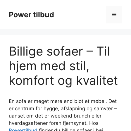
Hop
til
Power tilbud
Menu
indhold
Billige sofaer – Til
hjem med stil,
komfort og kvalitet
En sofa er meget mere end blot et møbel. Det
er centrum for hygge, afslapning og samvær –
uanset om det er weekend brunch eller
hverdagsaftener foran fjernsynet. Hos
Powertilbud
finder du billige sofaer i høj