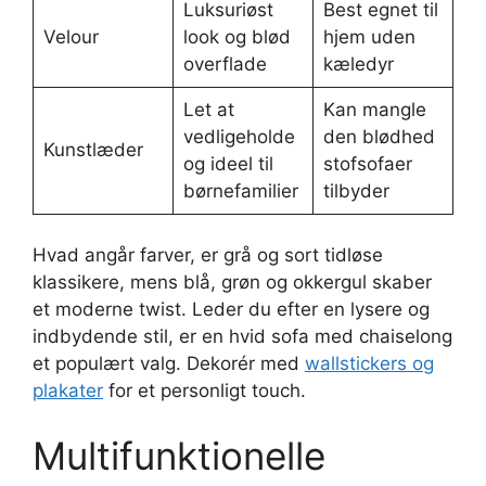
Luksuriøst
Best egnet til
Velour
look og blød
hjem uden
overflade
kæledyr
Let at
Kan mangle
vedligeholde
den blødhed
Kunstlæder
og ideel til
stofsofaer
børnefamilier
tilbyder
Hvad angår farver, er grå og sort tidløse
klassikere, mens blå, grøn og okkergul skaber
et moderne twist. Leder du efter en lysere og
indbydende stil, er en hvid sofa med chaiselong
et populært valg. Dekorér med
wallstickers og
plakater
for et personligt touch.
Multifunktionelle