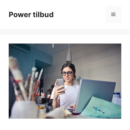
Hop
til
Power tilbud
Menu
indhold